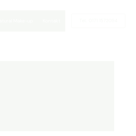
atural Make-up
Kontakt
Tel.: 0171 1572094